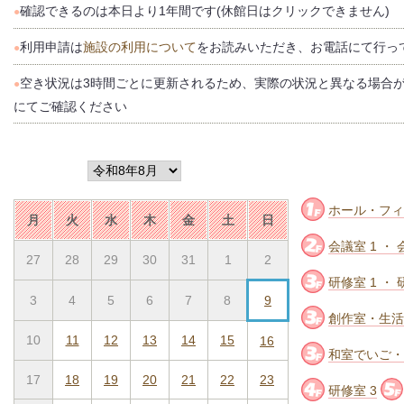
確認できるのは本日より1年間です(休館日はクリックできません)
●
利用申請は
施設の利用について
をお読みいただき、お電話にて行っ
●
空き状況は3時間ごとに更新されるため、実際の状況と異なる場合
●
にてご確認ください
ホール・フィ
月
火
水
木
金
土
日
会議室 1 ・ 
27
28
29
30
31
1
2
研修室 1 ・ 
3
4
5
6
7
8
9
創作室・生活
10
11
12
13
14
15
16
和室でいご・
17
18
19
20
21
22
23
研修室 3