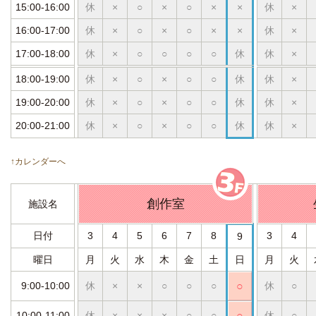
15:00-16:00
休
×
○
×
○
×
×
休
×
16:00-17:00
休
×
○
×
○
×
×
休
×
17:00-18:00
休
×
○
○
○
○
休
休
×
18:00-19:00
休
×
○
×
○
○
休
休
×
19:00-20:00
休
×
○
×
○
○
休
休
×
20:00-21:00
休
×
○
×
○
○
休
休
×
↑カレンダーへ
創作室
施設名
日付
3
4
5
6
7
8
3
4
9
曜日
月
火
水
木
金
土
日
月
火
9:00-10:00
休
×
×
○
○
○
○
休
○
10:00-11:00
休
×
×
×
○
○
○
休
○