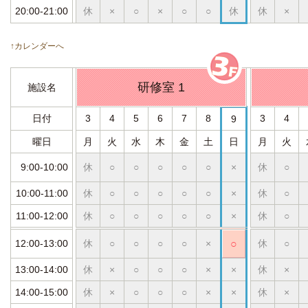
20:00-21:00
休
×
○
×
○
○
休
休
×
↑カレンダーへ
研修室 1
施設名
日付
3
4
5
6
7
8
3
4
9
曜日
月
火
水
木
金
土
日
月
火
9:00-10:00
休
○
○
○
○
○
×
休
○
10:00-11:00
休
○
○
○
○
○
×
休
○
11:00-12:00
休
○
○
○
○
○
×
休
○
12:00-13:00
休
○
○
○
○
×
○
休
○
13:00-14:00
休
×
○
○
○
×
×
休
×
14:00-15:00
休
×
○
○
○
×
×
休
×