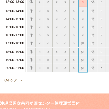
12:00-13:00
休
○
×
○
○
○
○
休
×
13:00-14:00
休
×
×
○
○
○
×
休
×
14:00-15:00
休
×
×
×
○
○
×
休
×
15:00-16:00
休
×
×
×
○
○
×
休
×
16:00-17:00
休
○
×
×
○
○
×
休
×
17:00-18:00
休
×
○
○
○
○
休
休
×
18:00-19:00
休
×
○
○
○
○
休
休
×
19:00-20:00
休
×
×
×
○
○
休
休
×
20:00-21:00
休
×
×
×
○
○
休
休
○
↑カレンダーへ