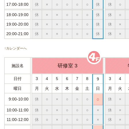
17:00-18:00
休
×
○
○
○
○
休
休
○
18:00-19:00
休
×
×
○
○
○
休
休
○
19:00-20:00
休
×
×
○
○
○
休
休
×
20:00-21:00
休
×
×
○
○
○
休
休
×
↑カレンダーへ
研修室 3
施設名
日付
3
4
5
6
7
8
3
4
9
曜日
月
火
水
木
金
土
日
月
火
9:00-10:00
休
○
×
○
○
○
○
休
×
10:00-11:00
休
○
×
○
○
○
×
休
×
11:00-12:00
休
○
×
○
○
○
×
休
×