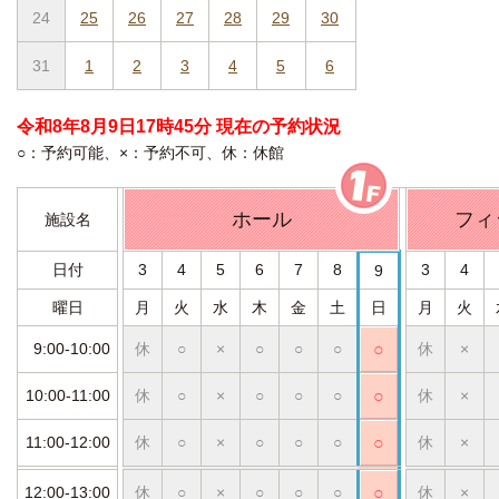
24
25
26
27
28
29
30
31
1
2
3
4
5
6
令和8年8月9日17時45分 現在の予約状況
○：予約可能、×：予約不可、休：休館
ホール
フィ
施設名
日付
3
4
5
6
7
8
3
4
9
曜日
月
火
水
木
金
土
日
月
火
9:00-10:00
休
○
×
○
○
○
○
休
×
10:00-11:00
休
○
×
○
○
○
○
休
×
11:00-12:00
休
○
×
○
○
○
○
休
×
12:00-13:00
休
○
×
○
○
○
○
休
×