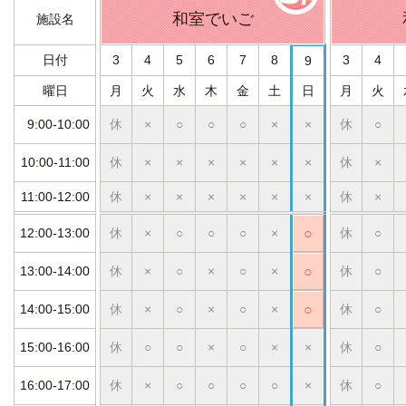
和室でいご
施設名
日付
3
4
5
6
7
8
3
4
9
曜日
月
火
水
木
金
土
日
月
火
9:00-10:00
休
×
○
○
○
×
×
休
○
10:00-11:00
休
×
×
×
×
×
×
休
×
11:00-12:00
休
×
×
×
×
×
×
休
×
12:00-13:00
休
×
○
○
○
×
○
休
○
13:00-14:00
休
×
○
×
○
×
○
休
○
14:00-15:00
休
×
○
×
○
×
○
休
○
15:00-16:00
休
○
○
×
○
×
×
休
○
16:00-17:00
休
×
○
○
○
○
×
休
○